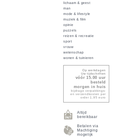
lichaam & geest
man
mode & lifestyle
muziek & film
opinie
puzzels
reizen & recreatie
sport
vrouw
wetenschap
wonen & tuinieren
Op werkdagen
Uw tijdschriften
vóór 15.00 uur
besteld
morgen in huis
bijdrage verpakkings-
en verzendkosten per
order 1,95 euro
Altijd
bereikbaar
Betalen via
Machtiging
mogelijk