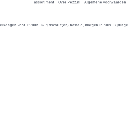
assortiment
Over Pezz.nl
Algemene voorwaarden
rkdagen voor 15:00h uw tijdschrift(en) besteld, morgen in huis. Bijdrage