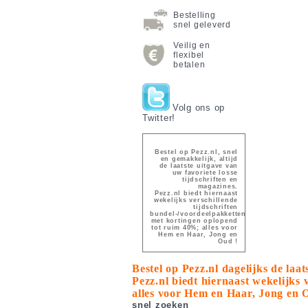
Bestelling
snel geleverd
Veilig en
flexibel
betalen
Volg ons op
Twitter!
Bestel op Pezz.nl, snel
en gemakkelijk, altijd
de laatste uitgave van
uw favoriete losse
tijdschriften en
magazines.
Pezz.nl biedt hiernaast
wekelijks verschillende
tijdschriften
bundel-/voordeelpakketten
met kortingen oplopend
tot ruim 40%; alles voor
Hem en Haar, Jong en
Oud !
Bestel op Pezz.nl dagelijks de laa
Pezz.nl biedt hiernaast wekelijks
alles voor Hem en Haar, Jong en 
snel zoeken