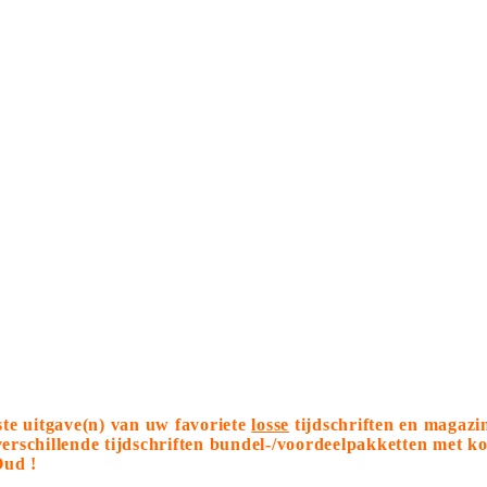
tste uitgave(n) van uw favoriete
losse
tijdschriften en magazi
 verschillende tijdschriften bundel-/voordeelpakketten met 
Oud !