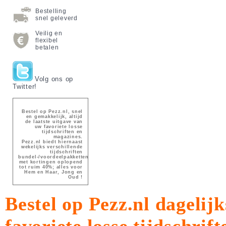
Bestelling
snel geleverd
Veilig en
flexibel
betalen
Volg ons op
Twitter!
Bestel op Pezz.nl, snel
en gemakkelijk, altijd
de laatste uitgave van
uw favoriete losse
tijdschriften en
magazines.
Pezz.nl biedt hiernaast
wekelijks verschillende
tijdschriften
bundel-/voordeelpakketten
met kortingen oplopend
tot ruim 40%; alles voor
Hem en Haar, Jong en
Oud !
Bestel op Pezz.nl dagelijk