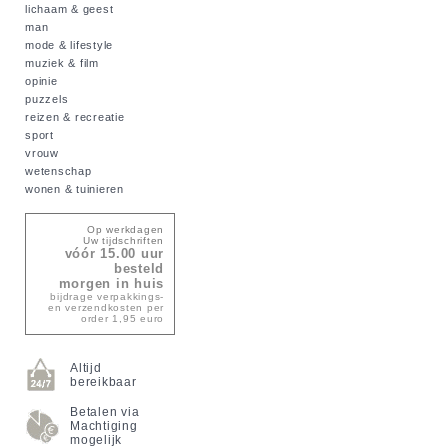
lichaam & geest
man
mode & lifestyle
muziek & film
opinie
puzzels
reizen & recreatie
sport
vrouw
wetenschap
wonen & tuinieren
Op werkdagen
Uw tijdschriften
vóór 15.00 uur
besteld
morgen in huis
bijdrage verpakkings-
en verzendkosten per
order 1,95 euro
Altijd
bereikbaar
Betalen via
Machtiging
mogelijk