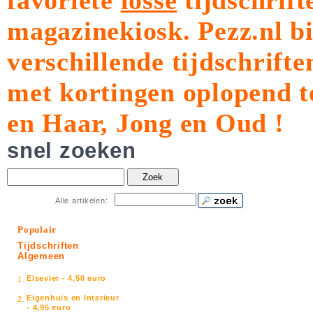
favoriete
losse
tijdschrift
magazinekiosk.
Pezz.nl b
verschillende tijdschrift
met kortingen oplopend t
en Haar, Jong en Oud !
snel zoeken
Zoek
Alle artikelen:
Populair
Tijdschriften
Algemeen
Elsevier - 4,50 euro
1.
Eigenhuis en Interieur
2.
- 4,95 euro