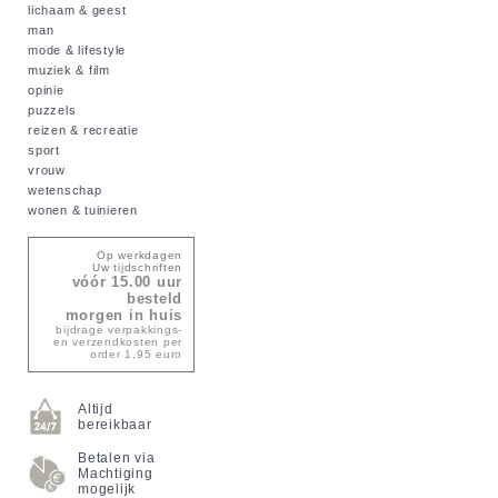
lichaam & geest
man
mode & lifestyle
muziek & film
opinie
puzzels
reizen & recreatie
sport
vrouw
wetenschap
wonen & tuinieren
Op werkdagen
Uw tijdschriften
vóór 15.00 uur
besteld
morgen in huis
bijdrage verpakkings-
en verzendkosten per
order 1,95 euro
Altijd
bereikbaar
Betalen via
Machtiging
mogelijk