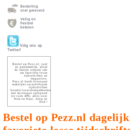
Bestelling
snel geleverd
Veilig en
flexibel
betalen
Volg ons op
Twitter!
Bestel op Pezz.nl, snel
en gemakkelijk, altijd
de laatste uitgave van
uw favoriete losse
tijdschriften en
magazines.
Pezz.nl biedt hiernaast
wekelijks verschillende
tijdschriften
bundel-/voordeelpakketten
met kortingen oplopend
tot ruim 40%; alles voor
Hem en Haar, Jong en
Oud !
Bestel op Pezz.nl dagelijk