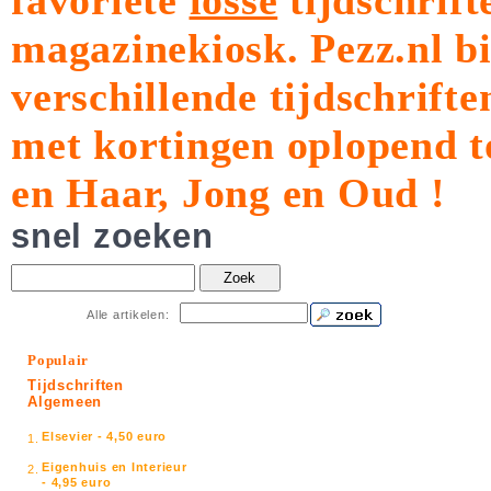
favoriete
losse
tijdschrift
magazinekiosk.
Pezz.nl b
verschillende tijdschrift
met kortingen oplopend t
en Haar, Jong en Oud !
snel zoeken
Zoek
Alle artikelen:
Populair
Tijdschriften
Algemeen
Elsevier - 4,50 euro
1.
Eigenhuis en Interieur
2.
- 4,95 euro