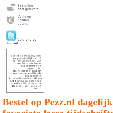
Bestelling
snel geleverd
Veilig en
flexibel
betalen
Volg ons op
Twitter!
Bestel op Pezz.nl, snel
en gemakkelijk, altijd
de laatste uitgave van
uw favoriete losse
tijdschriften en
magazines.
Pezz.nl biedt hiernaast
wekelijks verschillende
tijdschriften
bundel-/voordeelpakketten
met kortingen oplopend
tot ruim 40%; alles voor
Hem en Haar, Jong en
Oud !
Bestel op Pezz.nl dagelijk