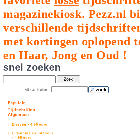
favoriete
losse
tijdschrift
magazinekiosk.
Pezz.nl b
verschillende tijdschrift
met kortingen oplopend t
en Haar, Jong en Oud !
snel zoeken
Zoek
Alle artikelen:
Populair
Tijdschriften
Algemeen
Elsevier - 4,50 euro
1.
Eigenhuis en Interieur
2.
- 4,95 euro