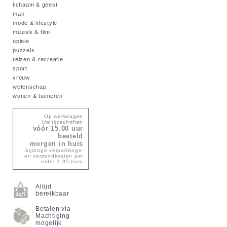
lichaam & geest
man
mode & lifestyle
muziek & film
opinie
puzzels
reizen & recreatie
sport
vrouw
wetenschap
wonen & tuinieren
Op werkdagen
Uw tijdschriften
vóór 15.00 uur
besteld
morgen in huis
bijdrage verpakkings-
en verzendkosten per
order 1,95 euro
Altijd
bereikbaar
Betalen via
Machtiging
mogelijk