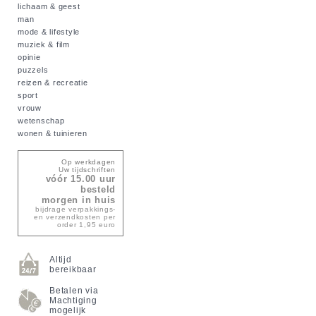
lichaam & geest
man
mode & lifestyle
muziek & film
opinie
puzzels
reizen & recreatie
sport
vrouw
wetenschap
wonen & tuinieren
Op werkdagen
Uw tijdschriften
vóór 15.00 uur
besteld
morgen in huis
bijdrage verpakkings-
en verzendkosten per
order 1,95 euro
Altijd
bereikbaar
Betalen via
Machtiging
mogelijk