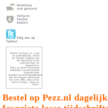
Bestelling
snel geleverd
Veilig en
flexibel
betalen
Volg ons op
Twitter!
Bestel op Pezz.nl, snel
en gemakkelijk, altijd
de laatste uitgave van
uw favoriete losse
tijdschriften en
magazines.
Pezz.nl biedt hiernaast
wekelijks verschillende
tijdschriften
bundel-/voordeelpakketten
met kortingen oplopend
tot ruim 40%; alles voor
Hem en Haar, Jong en
Oud !
Bestel op Pezz.nl dagelijk