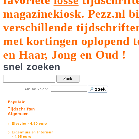
favoriete
losse
tijdschrift
magazinekiosk.
Pezz.nl b
verschillende tijdschrift
met kortingen oplopend t
en Haar, Jong en Oud !
snel zoeken
Zoek
Alle artikelen:
Populair
Tijdschriften
Algemeen
Elsevier - 4,50 euro
1.
Eigenhuis en Interieur
2.
- 4,95 euro