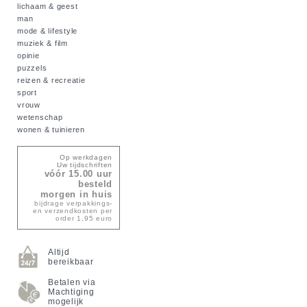
lichaam & geest
man
mode & lifestyle
muziek & film
opinie
puzzels
reizen & recreatie
sport
vrouw
wetenschap
wonen & tuinieren
Op werkdagen
Uw tijdschriften
vóór 15.00 uur
besteld
morgen in huis
bijdrage verpakkings-
en verzendkosten per
order 1,95 euro
Altijd
bereikbaar
Betalen via
Machtiging
mogelijk