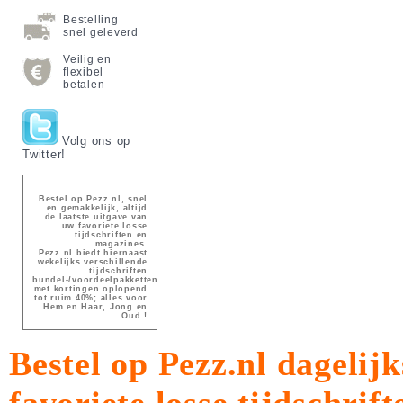
Bestelling
snel geleverd
Veilig en
flexibel
betalen
Volg ons op
Twitter!
Bestel op Pezz.nl, snel
en gemakkelijk, altijd
de laatste uitgave van
uw favoriete losse
tijdschriften en
magazines.
Pezz.nl biedt hiernaast
wekelijks verschillende
tijdschriften
bundel-/voordeelpakketten
met kortingen oplopend
tot ruim 40%; alles voor
Hem en Haar, Jong en
Oud !
Bestel op Pezz.nl dagelijk