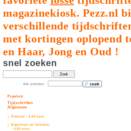
favoriete
losse
tijdschrift
magazinekiosk.
Pezz.nl b
verschillende tijdschrift
met kortingen oplopend t
en Haar, Jong en Oud !
snel zoeken
Zoek
Alle artikelen:
Populair
Tijdschriften
Algemeen
Elsevier - 4,50 euro
1.
Eigenhuis en Interieur
2.
- 4,95 euro