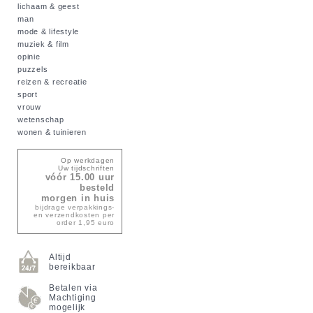
lichaam & geest
man
mode & lifestyle
muziek & film
opinie
puzzels
reizen & recreatie
sport
vrouw
wetenschap
wonen & tuinieren
Op werkdagen
Uw tijdschriften
vóór 15.00 uur
besteld
morgen in huis
bijdrage verpakkings-
en verzendkosten per
order 1,95 euro
Altijd
bereikbaar
Betalen via
Machtiging
mogelijk