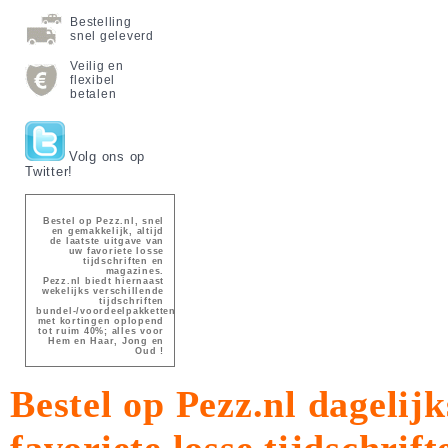
Bestelling
snel geleverd
Veilig en
flexibel
betalen
Volg ons op
Twitter!
Bestel op Pezz.nl, snel
en gemakkelijk, altijd
de laatste uitgave van
uw favoriete losse
tijdschriften en
magazines.
Pezz.nl biedt hiernaast
wekelijks verschillende
tijdschriften
bundel-/voordeelpakketten
met kortingen oplopend
tot ruim 40%; alles voor
Hem en Haar, Jong en
Oud !
Bestel op Pezz.nl dagelijk