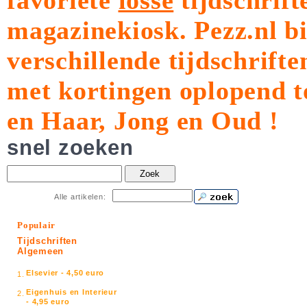
favoriete
losse
tijdschrift
magazinekiosk.
Pezz.nl b
verschillende tijdschrift
met kortingen oplopend t
en Haar, Jong en Oud !
snel zoeken
Zoek
Alle artikelen:
Populair
Tijdschriften
Algemeen
Elsevier - 4,50 euro
1.
Eigenhuis en Interieur
2.
- 4,95 euro