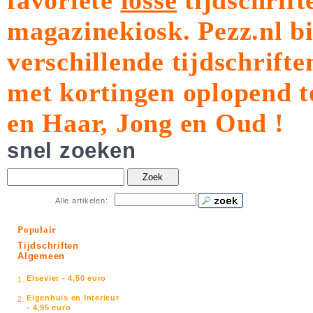
favoriete
losse
tijdschrift
magazinekiosk.
Pezz.nl b
verschillende tijdschrift
met kortingen oplopend t
en Haar, Jong en Oud !
snel zoeken
Zoek
Alle artikelen:
Populair
Tijdschriften
Algemeen
Elsevier - 4,50 euro
1.
Eigenhuis en Interieur
2.
- 4,95 euro