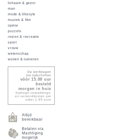
lichaam & geest
man
mode & lifestyle
muziek & film
opinie
puzzels
reizen & recreatie
sport
vrouw
wetenschap
wonen & tuinieren
Op werkdagen
Uw tijdschriften
vóór 15.00 uur
besteld
morgen in huis
bijdrage verpakkings-
en verzendkosten per
order 1,95 euro
Altijd
bereikbaar
Betalen via
Machtiging
mogelijk