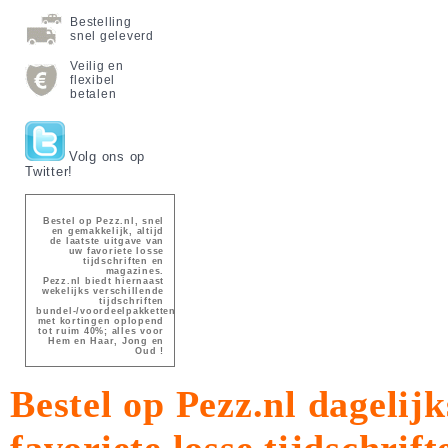
Bestelling
snel geleverd
Veilig en
flexibel
betalen
Volg ons op
Twitter!
Bestel op Pezz.nl, snel
en gemakkelijk, altijd
de laatste uitgave van
uw favoriete losse
tijdschriften en
magazines.
Pezz.nl biedt hiernaast
wekelijks verschillende
tijdschriften
bundel-/voordeelpakketten
met kortingen oplopend
tot ruim 40%; alles voor
Hem en Haar, Jong en
Oud !
Bestel op Pezz.nl dagelijk