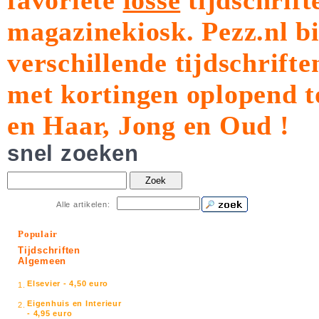
favoriete
losse
tijdschrift
magazinekiosk.
Pezz.nl b
verschillende tijdschrift
met kortingen oplopend t
en Haar, Jong en Oud !
snel zoeken
Zoek
Alle artikelen:
Populair
Tijdschriften
Algemeen
Elsevier - 4,50 euro
1.
Eigenhuis en Interieur
2.
- 4,95 euro