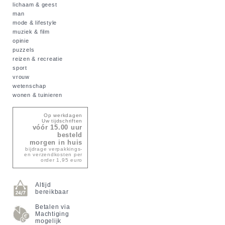
lichaam & geest
man
mode & lifestyle
muziek & film
opinie
puzzels
reizen & recreatie
sport
vrouw
wetenschap
wonen & tuinieren
Op werkdagen
Uw tijdschriften
vóór 15.00 uur
besteld
morgen in huis
bijdrage verpakkings-
en verzendkosten per
order 1,95 euro
Altijd
bereikbaar
Betalen via
Machtiging
mogelijk