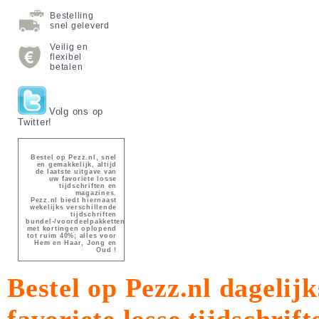
Bestelling
snel geleverd
Veilig en
flexibel
betalen
Volg ons op
Twitter!
Bestel op Pezz.nl, snel
en gemakkelijk, altijd
de laatste uitgave van
uw favoriete losse
tijdschriften en
magazines.
Pezz.nl biedt hiernaast
wekelijks verschillende
tijdschriften
bundel-/voordeelpakketten
met kortingen oplopend
tot ruim 40%; alles voor
Hem en Haar, Jong en
Oud !
Bestel op Pezz.nl dagelijk