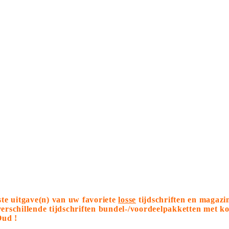
tste uitgave(n) van uw favoriete
losse
tijdschriften en magazi
 verschillende tijdschriften bundel-/voordeelpakketten met 
Oud !