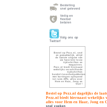
Bestelling
snel geleverd
Veilig en
flexibel
betalen
Volg ons op
Twitter!
Bestel op Pezz.nl, snel
en gemakkelijk, altijd
de laatste uitgave van
uw favoriete losse
tijdschriften en
magazines.
Pezz.nl biedt hiernaast
wekelijks verschillende
tijdschriften
bundel-/voordeelpakketten
met kortingen oplopend
tot ruim 40%; alles voor
Hem en Haar, Jong en
Oud !
Bestel op Pezz.nl dagelijks de laa
Pezz.nl biedt hiernaast wekelijks
alles voor Hem en Haar, Jong en 
snel zoeken