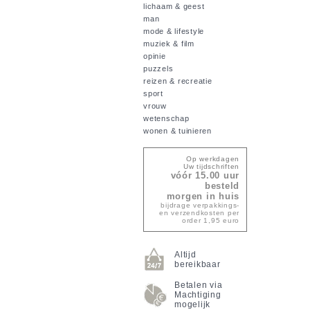
lichaam & geest
man
mode & lifestyle
muziek & film
opinie
puzzels
reizen & recreatie
sport
vrouw
wetenschap
wonen & tuinieren
Op werkdagen
Uw tijdschriften
vóór 15.00 uur
besteld
morgen in huis
bijdrage verpakkings-
en verzendkosten per
order 1,95 euro
Altijd
bereikbaar
Betalen via
Machtiging
mogelijk