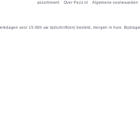
assortiment
Over Pezz.nl
Algemene voorwaarden
rkdagen voor 15:00h uw tijdschrift(en) besteld, morgen in huis. Bijdrage