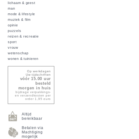
lichaam & geest
man
mode & lifestyle
muziek & film
opinie
puzzels
reizen & recreatie
sport
vrouw
wetenschap
wonen & tuinieren
Op werkdagen
Uw tijdschriften
vóór 15.00 uur
besteld
morgen in huis
bijdrage verpakkings-
en verzendkosten per
order 1,95 euro
Altijd
bereikbaar
Betalen via
Machtiging
mogelijk