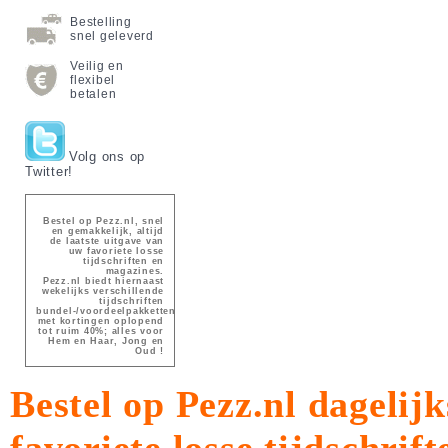
Bestelling
snel geleverd
Veilig en
flexibel
betalen
Volg ons op
Twitter!
Bestel op Pezz.nl, snel
en gemakkelijk, altijd
de laatste uitgave van
uw favoriete losse
tijdschriften en
magazines.
Pezz.nl biedt hiernaast
wekelijks verschillende
tijdschriften
bundel-/voordeelpakketten
met kortingen oplopend
tot ruim 40%; alles voor
Hem en Haar, Jong en
Oud !
Bestel op Pezz.nl dagelijk