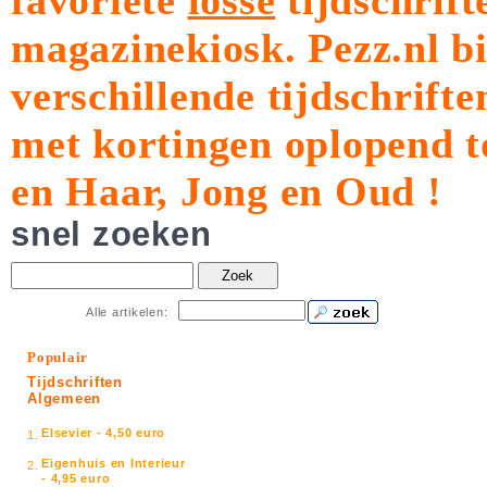
favoriete
losse
tijdschrift
magazinekiosk.
Pezz.nl b
verschillende tijdschrift
met kortingen oplopend t
en Haar, Jong en Oud !
snel zoeken
Zoek
Alle artikelen:
Populair
Tijdschriften
Algemeen
Elsevier - 4,50 euro
1.
Eigenhuis en Interieur
2.
- 4,95 euro