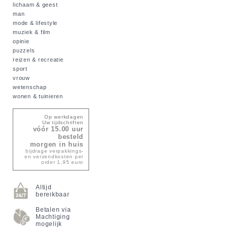
lichaam & geest
man
mode & lifestyle
muziek & film
opinie
puzzels
reizen & recreatie
sport
vrouw
wetenschap
wonen & tuinieren
Op werkdagen
Uw tijdschriften
vóór 15.00 uur
besteld
morgen in huis
bijdrage verpakkings-
en verzendkosten per
order 1,95 euro
Altijd
bereikbaar
Betalen via
Machtiging
mogelijk