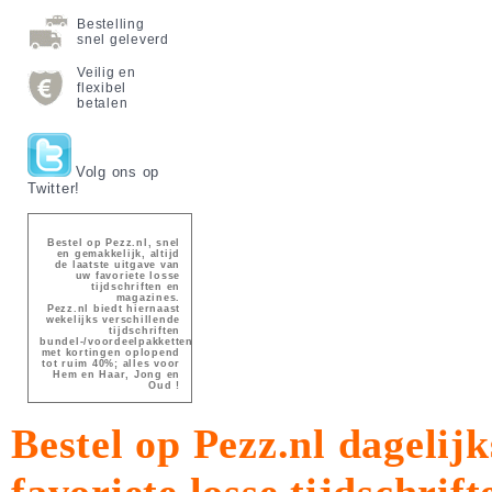
Bestelling
snel geleverd
Veilig en
flexibel
betalen
Volg ons op
Twitter!
Bestel op Pezz.nl, snel
en gemakkelijk, altijd
de laatste uitgave van
uw favoriete losse
tijdschriften en
magazines.
Pezz.nl biedt hiernaast
wekelijks verschillende
tijdschriften
bundel-/voordeelpakketten
met kortingen oplopend
tot ruim 40%; alles voor
Hem en Haar, Jong en
Oud !
Bestel op Pezz.nl dagelijk