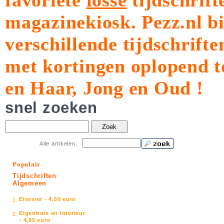
favoriete
losse
tijdschrift
magazinekiosk.
Pezz.nl b
verschillende tijdschrift
met kortingen oplopend t
en Haar, Jong en Oud !
snel zoeken
Zoek
Alle artikelen:
Populair
Tijdschriften
Algemeen
Elsevier - 4,50 euro
1.
Eigenhuis en Interieur
2.
- 4,95 euro