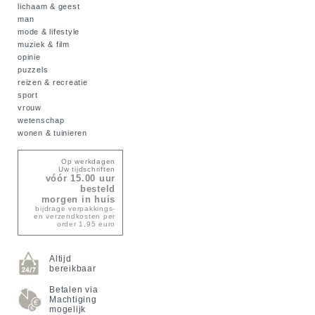
lichaam & geest
man
mode & lifestyle
muziek & film
opinie
puzzels
reizen & recreatie
sport
vrouw
wetenschap
wonen & tuinieren
Op werkdagen
Uw tijdschriften
vóór 15.00 uur
besteld
morgen in huis
bijdrage verpakkings-
en verzendkosten per
order 1,95 euro
Altijd
bereikbaar
Betalen via
Machtiging
mogelijk