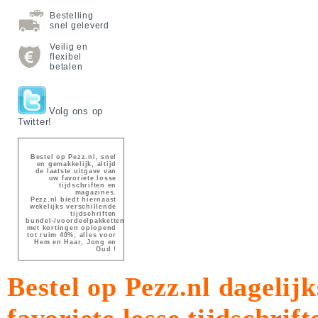
Bestelling
snel geleverd
Veilig en
flexibel
betalen
Volg ons op
Twitter!
Bestel op Pezz.nl, snel
en gemakkelijk, altijd
de laatste uitgave van
uw favoriete losse
tijdschriften en
magazines.
Pezz.nl biedt hiernaast
wekelijks verschillende
tijdschriften
bundel-/voordeelpakketten
met kortingen oplopend
tot ruim 40%; alles voor
Hem en Haar, Jong en
Oud !
Bestel op Pezz.nl dagelijk