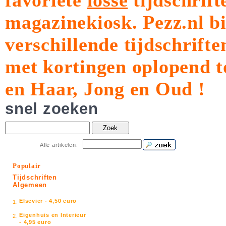
favoriete
losse
tijdschrift
magazinekiosk.
Pezz.nl b
verschillende tijdschrift
met kortingen oplopend t
en Haar, Jong en Oud !
snel zoeken
Zoek
Alle artikelen:
Populair
Tijdschriften
Algemeen
Elsevier - 4,50 euro
1.
Eigenhuis en Interieur
2.
- 4,95 euro