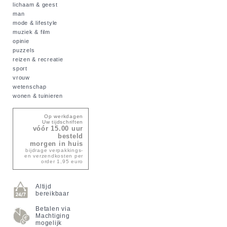
lichaam & geest
man
mode & lifestyle
muziek & film
opinie
puzzels
reizen & recreatie
sport
vrouw
wetenschap
wonen & tuinieren
Op werkdagen
Uw tijdschriften
vóór 15.00 uur
besteld
morgen in huis
bijdrage verpakkings-
en verzendkosten per
order 1,95 euro
Altijd
bereikbaar
Betalen via
Machtiging
mogelijk