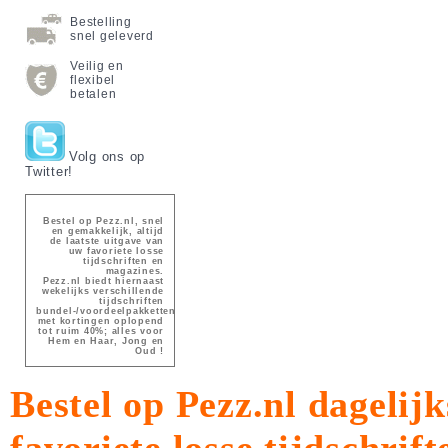
Bestelling
snel geleverd
Veilig en
flexibel
betalen
Volg ons op
Twitter!
Bestel op Pezz.nl, snel
en gemakkelijk, altijd
de laatste uitgave van
uw favoriete losse
tijdschriften en
magazines.
Pezz.nl biedt hiernaast
wekelijks verschillende
tijdschriften
bundel-/voordeelpakketten
met kortingen oplopend
tot ruim 40%; alles voor
Hem en Haar, Jong en
Oud !
Bestel op Pezz.nl dagelijk