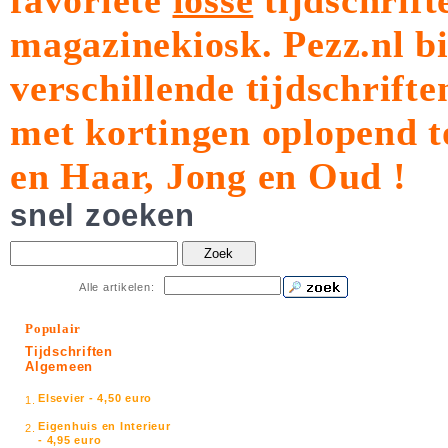
favoriete
losse
tijdschrift
magazinekiosk.
Pezz.nl b
verschillende tijdschrift
met kortingen oplopend t
en Haar, Jong en Oud !
snel zoeken
Zoek
Alle artikelen:
Populair
Tijdschriften
Algemeen
Elsevier - 4,50 euro
1.
Eigenhuis en Interieur
2.
- 4,95 euro