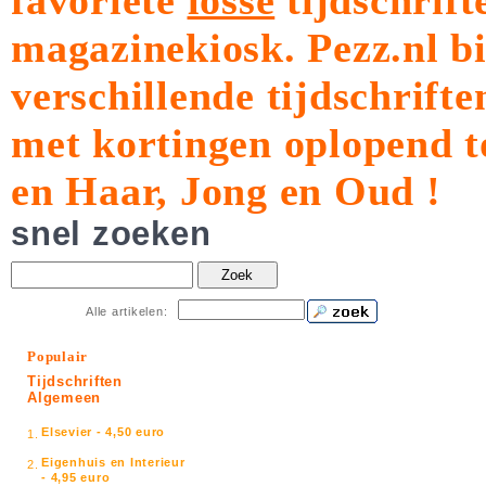
favoriete
losse
tijdschrift
magazinekiosk.
Pezz.nl b
verschillende tijdschrift
met kortingen oplopend t
en Haar, Jong en Oud !
snel zoeken
Zoek
Alle artikelen:
Populair
Tijdschriften
Algemeen
Elsevier - 4,50 euro
1.
Eigenhuis en Interieur
2.
- 4,95 euro