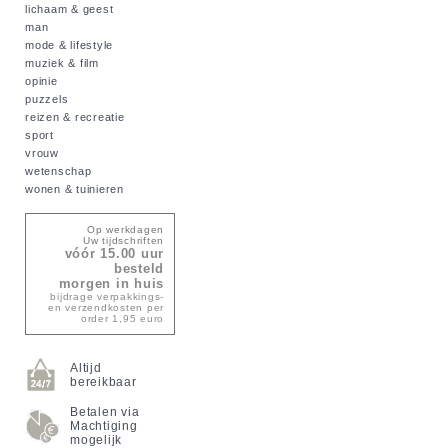
lichaam & geest
man
mode & lifestyle
muziek & film
opinie
puzzels
reizen & recreatie
sport
vrouw
wetenschap
wonen & tuinieren
Op werkdagen
Uw tijdschriften
vóór 15.00 uur
besteld
morgen in huis
bijdrage verpakkings-
en verzendkosten per
order 1,95 euro
Altijd
bereikbaar
Betalen via
Machtiging
mogelijk