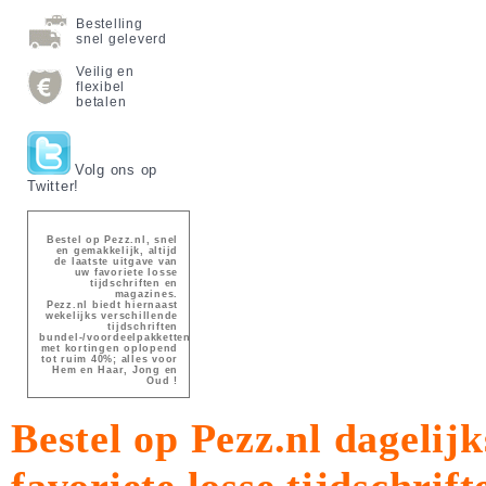
Bestelling
snel geleverd
Veilig en
flexibel
betalen
Volg ons op
Twitter!
Bestel op Pezz.nl, snel
en gemakkelijk, altijd
de laatste uitgave van
uw favoriete losse
tijdschriften en
magazines.
Pezz.nl biedt hiernaast
wekelijks verschillende
tijdschriften
bundel-/voordeelpakketten
met kortingen oplopend
tot ruim 40%; alles voor
Hem en Haar, Jong en
Oud !
Bestel op Pezz.nl dagelijk