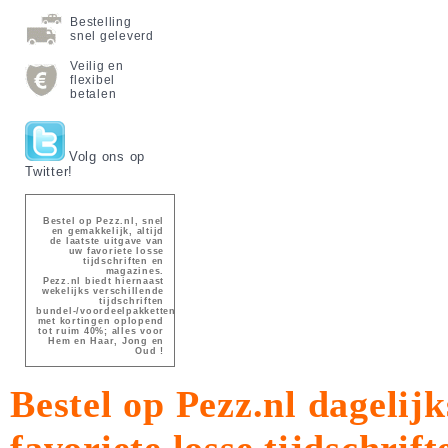
Bestelling
snel geleverd
Veilig en
flexibel
betalen
Volg ons op
Twitter!
Bestel op Pezz.nl, snel
en gemakkelijk, altijd
de laatste uitgave van
uw favoriete losse
tijdschriften en
magazines.
Pezz.nl biedt hiernaast
wekelijks verschillende
tijdschriften
bundel-/voordeelpakketten
met kortingen oplopend
tot ruim 40%; alles voor
Hem en Haar, Jong en
Oud !
Bestel op Pezz.nl dagelijk