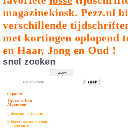
favoriete
losse
tijdschrift
magazinekiosk.
Pezz.nl b
verschillende tijdschrift
met kortingen oplopend t
en Haar, Jong en Oud !
snel zoeken
Zoek
Alle artikelen:
Populair
Tijdschriften
Algemeen
Elsevier - 4,50 euro
1.
Eigenhuis en Interieur
2.
- 4,95 euro