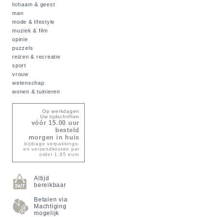
lichaam & geest
man
mode & lifestyle
muziek & film
opinie
puzzels
reizen & recreatie
sport
vrouw
wetenschap
wonen & tuinieren
Op werkdagen
Uw tijdschriften
vóór 15.00 uur
besteld
morgen in huis
bijdrage verpakkings-
en verzendkosten per
order 1,95 euro
Altijd
bereikbaar
Betalen via
Machtiging
mogelijk