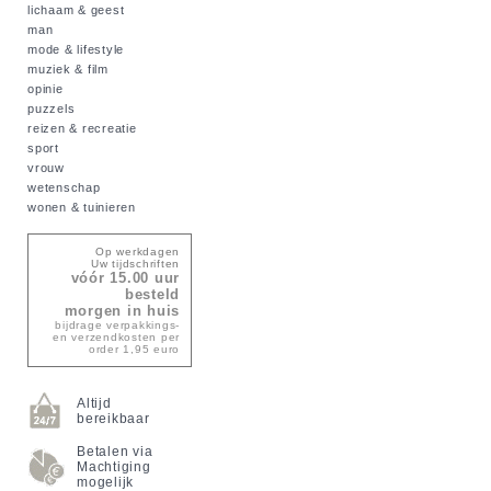
lichaam & geest
man
mode & lifestyle
muziek & film
opinie
puzzels
reizen & recreatie
sport
vrouw
wetenschap
wonen & tuinieren
Op werkdagen
Uw tijdschriften
vóór 15.00 uur
besteld
morgen in huis
bijdrage verpakkings-
en verzendkosten per
order 1,95 euro
Altijd
bereikbaar
Betalen via
Machtiging
mogelijk