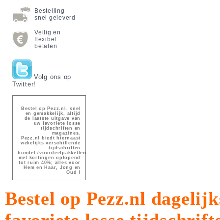
Bestelling
snel geleverd
Veilig en
flexibel
betalen
Volg ons op
Twitter!
Bestel op Pezz.nl, snel
en gemakkelijk, altijd
de laatste uitgave van
uw favoriete losse
tijdschriften en
magazines.
Pezz.nl biedt hiernaast
wekelijks verschillende
tijdschriften
bundel-/voordeelpakketten
met kortingen oplopend
tot ruim 40%; alles voor
Hem en Haar, Jong en
Oud !
Bestel op Pezz.nl dagelijk