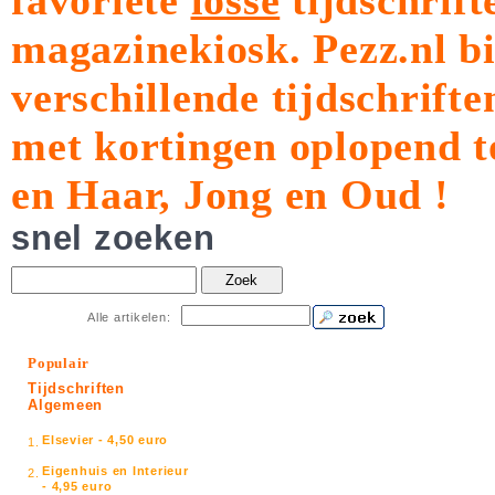
favoriete
losse
tijdschrift
magazinekiosk.
Pezz.nl b
verschillende tijdschrift
met kortingen oplopend t
en Haar, Jong en Oud !
snel zoeken
Zoek
Alle artikelen:
Populair
Tijdschriften
Algemeen
Elsevier - 4,50 euro
1.
Eigenhuis en Interieur
2.
- 4,95 euro